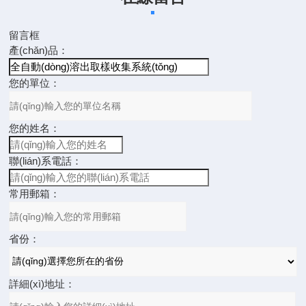
留言框
產(chǎn)品：
您的單位：
您的姓名：
聯(lián)系電話：
常用郵箱：
省份：
詳細(xì)地址：