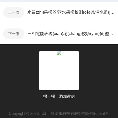
水質(zhì)采樣器/污水采樣檢測(cè)儀/污水監(jiān)測(cè)儀/自動(dòng)水質(zhì)采樣器
上一條
三相電能表現(xiàn)場(chǎng)校驗(yàn)儀 型號(hào)；DP-PEC-H3A
下一條
掃一掃，添加微信
Copyright © 2026北京亞歐德鵬科技有限公司版權(quán)所