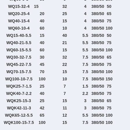
WQ15-32-4
15
32
4
380/50
50
WQ20-25-4
20
25
4
380/50
65
WQ40-15-4
40
15
4
380/50
75
WQ60-10-4
60
10
4
380/50
100
WQ15-40-5.5
15
40
5.5
380/50
50
WQ40-21-5.5
40
21
5.5
380/50
75
WQ60-15-5.5
60
15
5.5
380/50
100
WQ30-32-7.5
30
32
7.5
380/50
65
WQ45-22-7.5
45
22
7.5
380/50
75
WQ70-15-7.5
70
15
7.5
380/50
100
WQ100-10-7.5
100
10
7.5
380/50
150
WQK25-7-1.5
25
7
1.5
380/50
75
WQK40-7-2.2
40
7
2.2
380/50
75
WQK25-15-3
25
15
3
380/50
65
WQK42-11-3
42
11
3
380/50
75
WQK65-12-5.5
65
12
5.5
380/50
100
WQK100-15-7.5
100
15
7.5
380/50
100