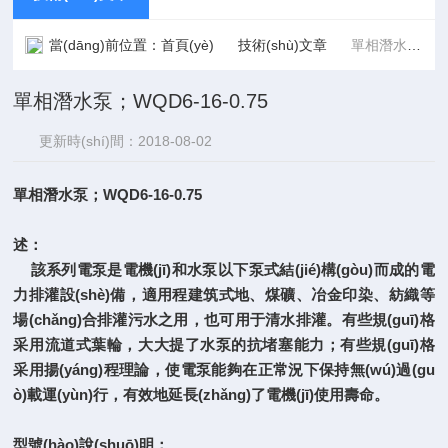
當(dāng)前位置：
首頁(yè)
技術(shù)文章
單相潛水泵；WQD6-16-0.75
單相潛水泵；WQD6-16-0.75
更新時(shí)間：2018-08-02
點(diǎn)擊次數(shù)：3275
單相潛水泵；WQD6-16-0.75
述：
該系列電泵是電機(jī)和水泵以下泵式結(jié)構(gòu)而成的電
力排灌設(shè)備，適用程建筑式地、煤礦、冶金印染、紡織等
場(chǎng)合排灌污水之用，也可用于清水排灌。有些規(guī)格
采用流道式葉輪，大大提了水泵的抗堵塞能力；有些規(guī)格
采用揚(yáng)程理論，使電泵能夠在正常況下保持無(wú)過(gu
ò)載運(yùn)行，有效地延長(zhǎng)了電機(jī)使用壽命。
型號(hào)說(shuō)明：