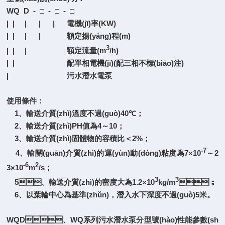
WQ D - □ - □ - □
| | | | | 電機(jī)率(KW)
| | | | 額定揚(yáng)程(m)
3
| | | 額定流量(m
/h)
| | 配單相電機(jī)(配三相不標(biāo)注)
| 污水潛水電泵
使用條件：
1、輸送介質(zhì)溫度不過(guò)40℃；
2、輸送介質(zhì)PH值為4～10；
3、輸送介質(zhì)固體物的容積比＜2%；
-7
4、輸關(guān)介質(zhì)的運(yùn)動(dòng)粘度為7×10
～2
-6
2
3×10
m
/s；
3
3
5、輸送介質(zhì)的密度大為1.2×10
kg/m
；
6、以葉輪中心為基準(zhǔn)，潛入水下深度不過(guò)5米。
WQD、WQ系列污水潛水泵分型號(hào)性能參數(sh