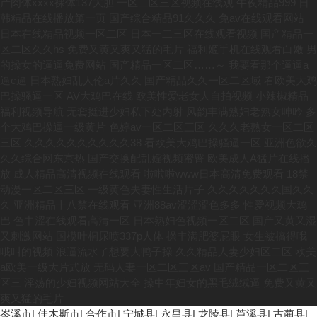
岑溪市
|
佳木斯市
|
合作市
|
宁城县
|
永昌县
|
龙陵县
|
芦溪县
|
古蔺县
|